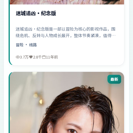
迷城追凶·纪念版
迷城追凶·纪念版是一部以冒险为核心的影视作品，围
绕危机、反转与人物成长展开，整体节奏紧凑，值得推
荐观看。
冒险
· 线路
3.7万
2.8千
11年前
最新