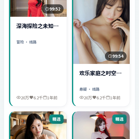
99:52
深海探险之未知世
界
冒险
· 线路
99:54
欢乐家庭之时空守
护者
悬疑
· 线路
20万
6.2千
1年前
20万
6.2千
1年前
精选
精选