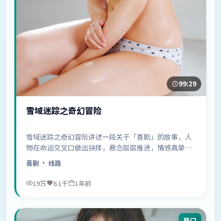
99:29
雪域迷踪之奇幻冒险
雪域迷踪之奇幻冒险讲述一段关于「喜剧」的故事，人
物在命运交叉口做出抉择，悬念层层推进，情感真挚动
人……
喜剧
· 线路
19万
6.1千
1年前
热门