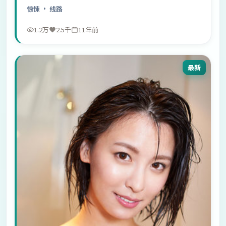
惊悚
· 线路
1.2万
2.5千
11年前
最新