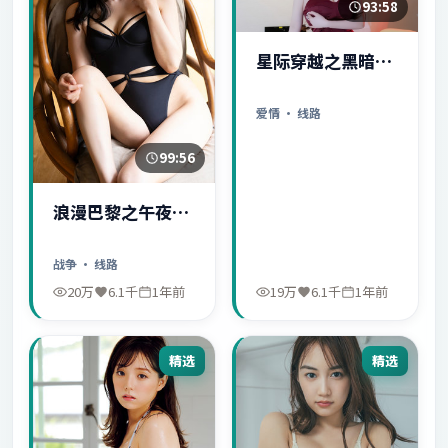
93:58
星际穿越之黑暗秘
密
爱情
· 线路
99:56
浪漫巴黎之午夜惊
魂
战争
· 线路
20万
6.1千
1年前
19万
6.1千
1年前
精选
精选