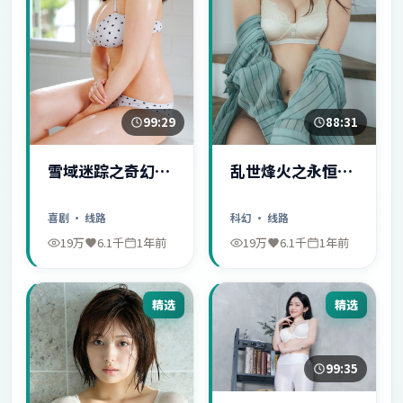
99:29
88:31
雪域迷踪之奇幻冒
乱世烽火之永恒爱
险
情
喜剧
· 线路
科幻
· 线路
19万
6.1千
1年前
19万
6.1千
1年前
精选
精选
99:35