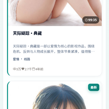
99:35
天际疑踪·典藏
天际疑踪·典藏是一部以爱情为核心的影视作品，围绕
危机、反转与人物成长展开，整体节奏紧凑，值得推荐
观看。
爱情
· 线路
3万
2.7千
4年前
最新