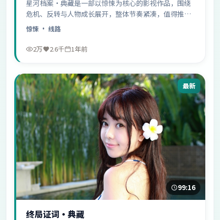
星河档案·典藏是一部以惊悚为核心的影视作品，围绕
危机、反转与人物成长展开，整体节奏紧凑，值得推荐
观看。
惊悚
· 线路
2万
2.6千
1年前
最新
99:16
终局证词·典藏