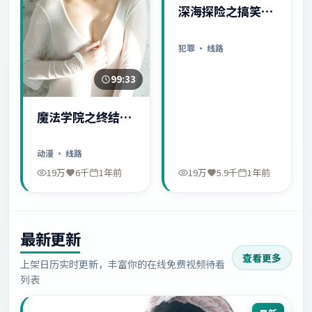
深海探险之搞笑日
常
犯罪
· 线路
99:33
魔法学院之终结序
幕
动漫
· 线路
19万
6千
1年前
19万
5.9千
1年前
最新更新
查看更多
上架日历实时更新，丰富你的在线免费视频待看
列表