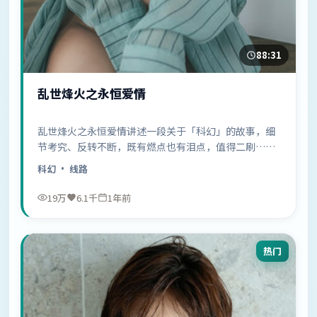
88:31
乱世烽火之永恒爱情
乱世烽火之永恒爱情讲述一段关于「科幻」的故事，细
节考究、反转不断，既有燃点也有泪点，值得二刷……
科幻
· 线路
19万
6.1千
1年前
热门